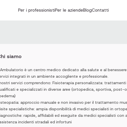
Per i professionisti
Per le aziende
Blog
Contatti
hi siamo
’Ambulatorio è un centro medico dedicato alla salute e al benesser
ervizi integrati in un ambiente accogliente e professionale.
 nostri servizi comprendono: Fisioterapia personalizzata: trattamenti
ualificati e specializzati in diverse aree (ortopedica, sportiva, post
ipedema)
steopatia: approccio manuale e non invasivo per il trattamento musc
isite specialistiche: ampia disponibilità di medici specialisti in ortop
iagnostiche: rapide, affidabili ed eseguite da medici specialisti con
ssistenza incidenti stradali ed infortuni