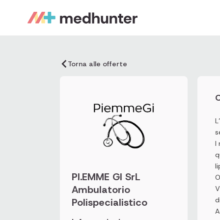
Torna alle offerte
C
L
s
I
q
l
PI.EMME GI SrL
O
Ambulatorio
V
d
Polispecialistico
A