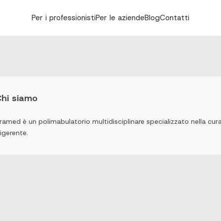
Per i professionisti
Per le aziende
Blog
Contatti
hi siamo
ramed è un polimabulatorio multidisciplinare specializzato nella cura
igerente.