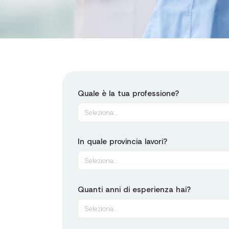
Quale è la tua professione?
Seleziona...
In quale provincia lavori?
Seleziona...
Quanti anni di esperienza hai?
Seleziona...