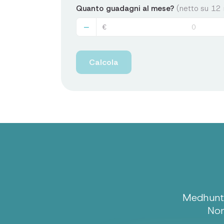
Quanto guadagni al mese?
(netto su 12 
−
€
Calcola
Medhunter
Non