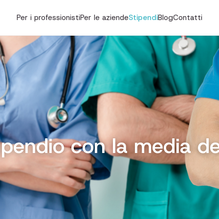
Per i professionisti
Per le aziende
Stipendi
Blog
Contatti
tipendio con la media de