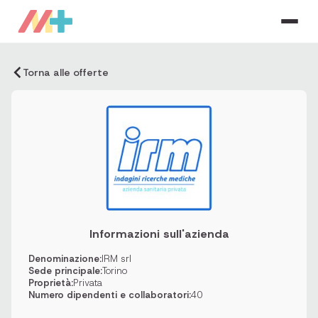
Torna alle offerte
Informazioni sull'azienda
Denominazione:
IRM srl
Sede principale:
Torino
Proprietà:
Privata
Numero dipendenti e collaboratori:
40