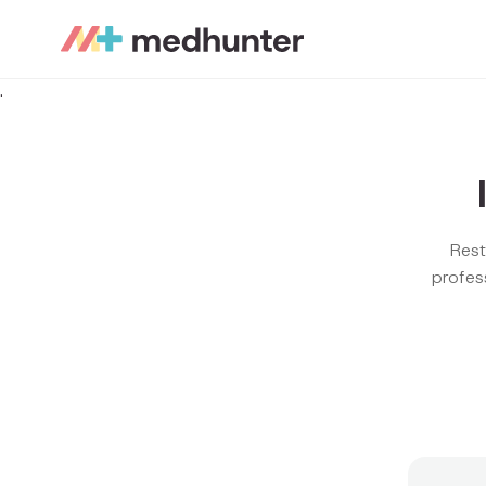
.
Rest
profes