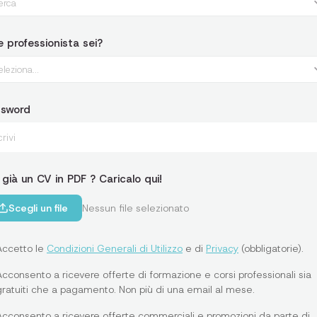
erca
 professionista sei?
leziona...
ssword
 già un CV in PDF ? Caricalo qui!
Scegli un file
Nessun file selezionato
Accetto le
Condizioni Generali di Utilizzo
e di
Privacy
(obbligatorie).
Acconsento a ricevere offerte di formazione e corsi professionali sia
gratuiti che a pagamento. Non più di una email al mese.
Acconsento a ricevere offerte commerciali e promozioni da parte di