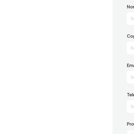
Nom
Co
Ema
Tel
Pro