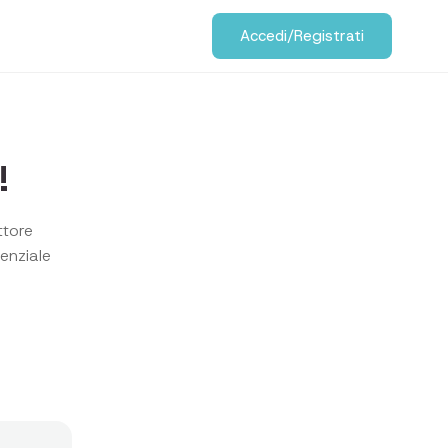
Accedi/Registrati
!
ttore
enziale