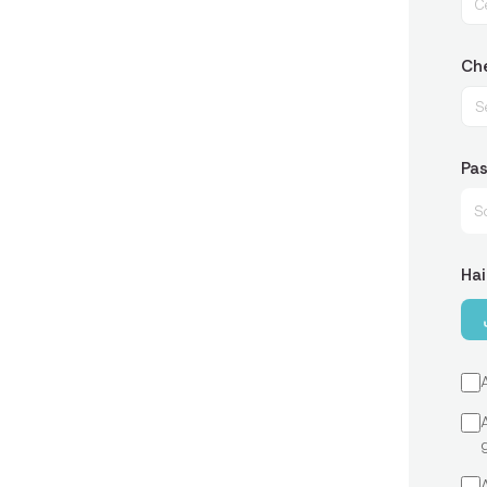
C
Che
Se
Pa
Hai