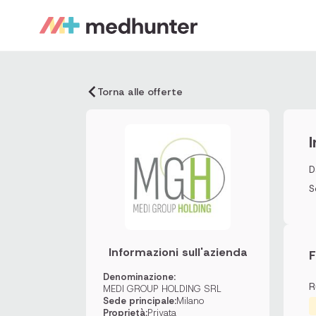
Torna alle offerte
D
S
Informazioni sull'azienda
F
Denominazione:
R
MEDI GROUP HOLDING SRL
Sede principale:
Milano
Proprietà:
Privata