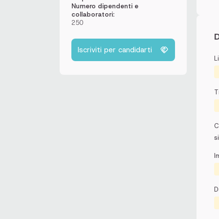
Numero dipendenti e
collaboratori:
250
D
Iscriviti per candidarti
L
T
C
s
I
D