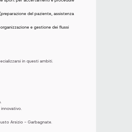
lle sport per accertamenti e procedure
(preparazione del paziente, assistenza
’organizzazione e gestione dei flussi
cializzarsi in questi ambiti.
.
 innovativo.
Busto Arsizio - Garbagnate.