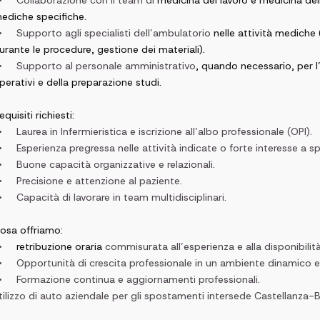
•
Collaborazione con il team di
medicina del lavoro e medicina de
ediche specifiche.
•
Supporto agli specialisti dell’ambulatorio
nelle attività mediche 
urante le procedure, gestione dei materiali).
•
Supporto al personale amministrativo
, quando necessario, per l
perativi e della preparazione studi.
equisiti richiesti:
•
Laurea in Infermieristica e iscrizione all’albo professionale (OPI).
•
Esperienza pregressa nelle attività indicate o forte interesse a spe
•
Buone capacità organizzative e relazionali.
•
Precisione e attenzione al paziente.
•
Capacità di lavorare in team multidisciplinari.
osa offriamo:
•
retribuzione oraria
commisurata all’esperienza e alla disponibilità
•
Opportunità di crescita professionale in un ambiente dinamico e
•
Formazione continua e aggiornamenti professionali.
tilizzo di auto aziendale per gli spostamenti intersede Castellanza-