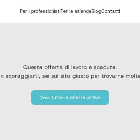
Per i professionisti
Per le aziende
Blog
Contatti
Questa offerta di lavoro è scaduta.
 scoraggiarti, sei sul sito giusto per trovarne molte
Vedi tutte le offerte attive