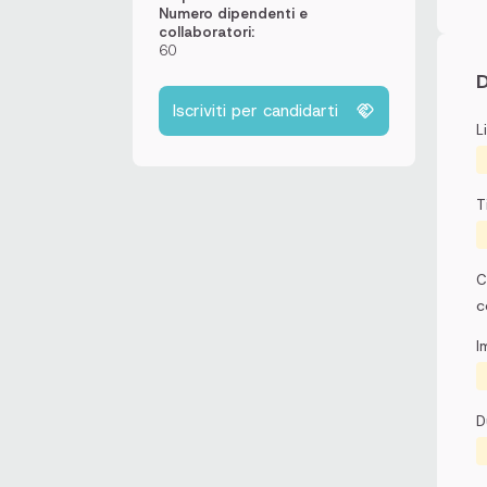
Numero dipendenti e
collaboratori:
60
D
Iscriviti per candidarti
L
T
C
c
I
D