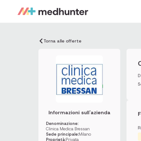
Torna alle offerte
D
S
Informazioni sull'azienda
F
Denominazione:
R
Clinica Medica Bressan
Sede principale:
Milano
Proprietà:
Privata